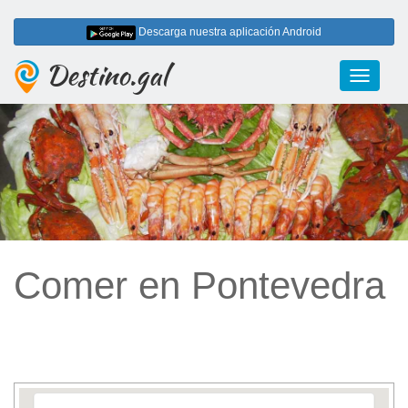
Descarga nuestra aplicación Android
Destino.gal
Toggle
navigati
Comer en Pontevedra